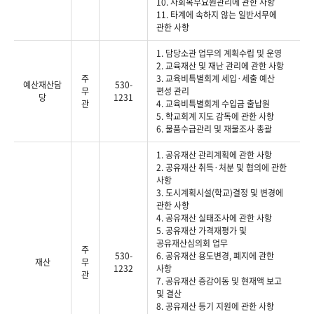
10. 사회복무요원관리에 관한 사항
11. 타계에 속하지 않는 일반서무에
관한 사항
1. 담당소관 업무의 계획수립 및 운영
2. 교육재산 및 재난 관리에 관한 사항
주
3. 교육비특별회계 세입·세출 예산
예산재산담
530-
무
편성 관리
당
1231
관
4. 교육비특별회계 수입금 출납원
5. 학교회계 지도 감독에 관한 사항
6. 물품수급관리 및 재물조사 총괄
1. 공유재산 관리계획에 관한 사항
2. 공유재산 취득·처분 및 협의에 관한
사항
3. 도시계획시설(학교)결정 및 변경에
관한 사항
4. 공유재산 실태조사에 관한 사항
5. 공유재산 가격재평가 및
공유재산심의회 업무
주
530-
6. 공유재산 용도변경, 폐지에 관한
재산
무
1232
사항
관
7. 공유재산 증감이동 및 현재액 보고
및 결산
8. 공유재산 등기 지원에 관한 사항