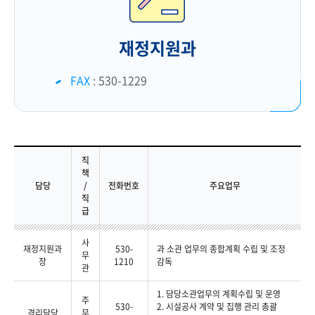
재정지원과
FAX
: 530-1229
직
책
담당
/
전화번호
주요업무
직
급
사
재정지원과
530-
과 소관 업무의 종합계획 수립 및 조정
무
장
1210
감독
관
1. 담당소관업무의 계획수립 및 운영
주
530-
2. 시설공사 계약 및 집행 관리 총괄
경리담당
무