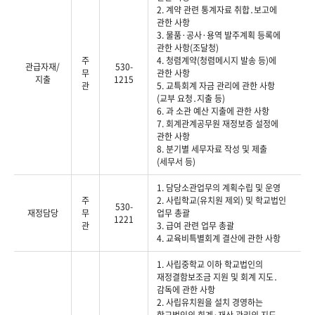
2. 계약 관련 통계자료 취합․보고에
관한 사항
3. 물품·공사·용역 발주계획 등록에
관한 사항(조달청)
주
4. 청렴계약(청렴메시지 발송 등)에
관급자재/
530-
무
관한 사항
지출
1215
관
5. 교특회계 자금 관리에 관한 사항
(교부 요청․지출 등)
6. 과 소관 예산 지출에 관한 사항
7. 회계관계공무원 재정보증 설정에
관한 사항
8. 분기별 세무자료 작성 및 제출
(세무서 등)
1. 담당소관업무의 계획수립 및 운영
주
2. 사립학교(유치원 제외) 및 학교법인
530-
재정담당
무
업무 총괄
1221
관
3. 급여 관련 업무 총괄
4. 교육비특별회계 결산에 관한 사항
1. 사립중학교 이하 학교법인의
재정결함보조금 지원 및 회계 지도․
감독에 관한 사항
2. 사립유치원을 설치 경영하는