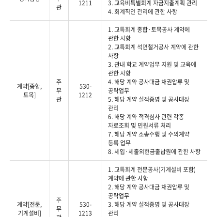
1211
3. 교육비특별회계 자금지출계획 관리
관
4. 회계직인 관리에 관한 사항
1. 교특회계 종합·토목공사 계약에
관한 사항
2. 교특회계 석면철거공사 계약에 관한
사항
3. 관내 학교 계약업무 지원 및 교육에
관한 사항
주
4. 해당 계약 공사대금 채권압류 및
계약[종합,
530-
무
공탁업무
토목]
1212
관
5. 해당 계약 실적증명 및 공사대장
관리
6. 해당 계약 적격심사 관련 각종
자료조회 및 민원서류 처리
7. 해당 계약 소송수행 및 수의계약
등록 업무
8. 세입·세출외현금출납원에 관한 사항
1. 교특회계 전문공사(기계설비 포함)
계약에 관한 사항
2. 해당 계약 공사대금 채권압류 및
공탁업무
주
계약[전문,
530-
3. 해당 계약 실적증명 및 공사대장
무
기계설비]
1213
관리